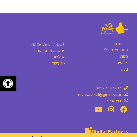
דף הבית
תובנה ליום של אמונה
כמה מילים עלי
פגישה עם הפרשה
חנות
המלצות
ארועים
צור קשר
בלוג
פתח סרגל
058-7007702
mofazipikol@gmail.com
וואטסאפ