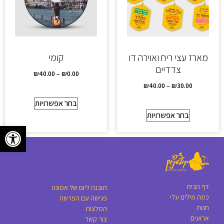
מארז עצי ריח ואוירה דו
קומי
צדדיים
₪
40.00
–
₪
0.00
₪
40.00
–
₪
30.00
בחר אפשרויות
בחר אפשרויות
פתח סרגל
דף הבית
תובנה ליום של אמונה
כמה מילים עלי
פגישה עם הפרשה
חנות
המלצות
ארועים
צור קשר