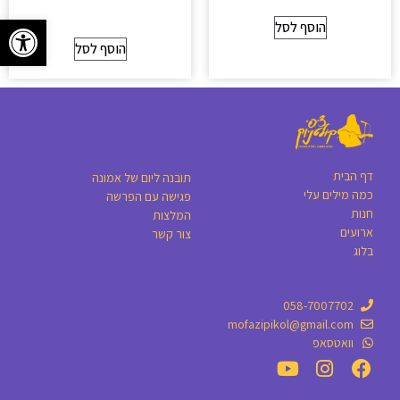
פתח סרגל
הוסף לסל
הוסף לסל
דף הבית
תובנה ליום של אמונה
כמה מילים עלי
פגישה עם הפרשה
חנות
המלצות
ארועים
צור קשר
בלוג
058-7007702
mofazipikol@gmail.com
וואטסאפ